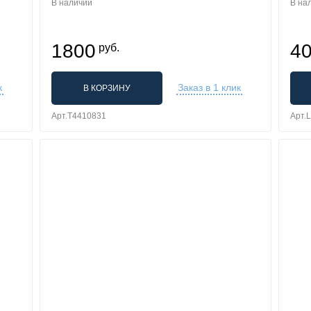
В наличии
В на
1800
4
руб.
к
Заказ в 1 клик
В КОРЗИНУ
Арт.T4410831
Арт.