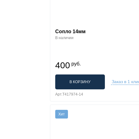
Сопло 14мм
В наличии
400
руб.
Заказ в 1 кли
В КОРЗИНУ
Арт.T417974-14
Хит