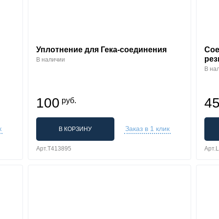
Уплотнение для Гека-соединения
Сое
рез
В наличии
В на
100
4
руб.
к
Заказ в 1 клик
В КОРЗИНУ
Арт.T413895
Арт.