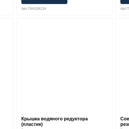
Арт.T44108134
Арт.
Крышка водяного редуктора
Сое
(пластик)
рез