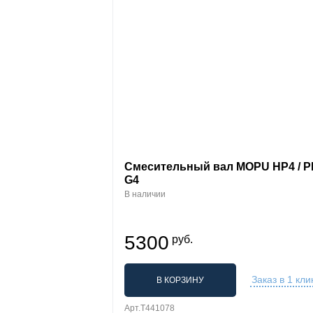
Смесительный вал MOPU HP4 / P
G4
В наличии
5300
руб.
Заказ в 1 кли
В КОРЗИНУ
Арт.T441078