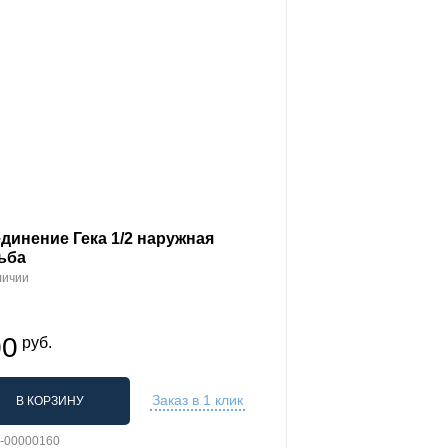
динение Гека 1/2 наружная
ьба
личии
00
руб.
Заказ в 1 клик
В КОРЗИНУ
L-00000160