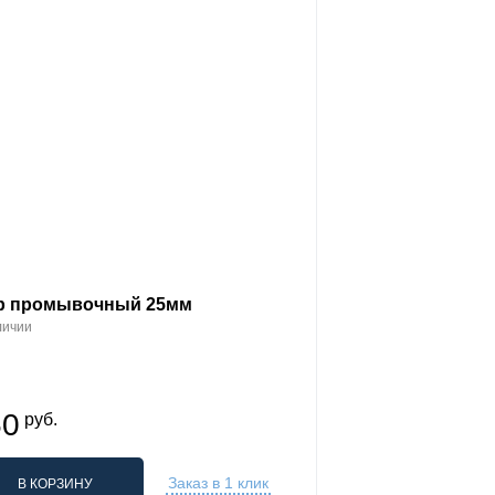
р промывочный 25мм
личии
50
руб.
Заказ в 1 клик
В КОРЗИНУ