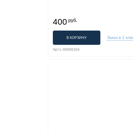
400
руб.
Заказ в 1 кли
В КОРЗИНУ
Арт.L-00000164