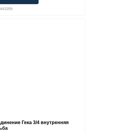
T441059
динение Гека 3/4 внутренняя
ьба