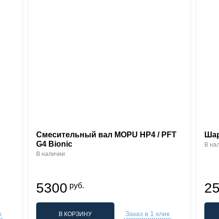
Смесительный вал MOPU HP4 / PFT
Ша
G4 Bionic
В на
В наличии
5300
2
руб.
к
Заказ в 1 клик
В КОРЗИНУ