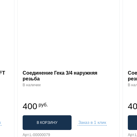
FT
Соединение Гека 3/4 наружняя
Сое
резьба
рез
В наличии
В на
400
4
руб.
к
Заказ в 1 клик
В КОРЗИНУ
Арт.L-00000079
Арт.