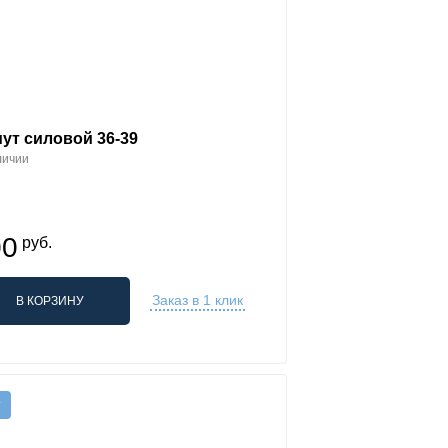
ут силовой 36-39
личии
00
руб.
Заказ в 1 клик
В КОРЗИНУ
т