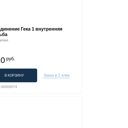
динение Гека 1 внутренняя
ьба
личии
50
руб.
Заказ в 1 клик
В КОРЗИНУ
L-00000074