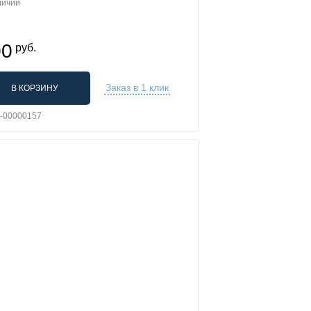
личии
00
руб.
Заказ в 1 клик
В КОРЗИНУ
L-00000157