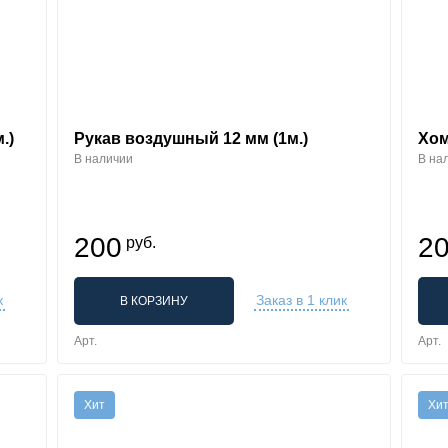
.)
Рукав воздушный 12 мм (1м.)
Хом
В наличии
В на
200
2
руб.
к
Заказ в 1 клик
В КОРЗИНУ
Арт.
Арт.
Хит
Хи