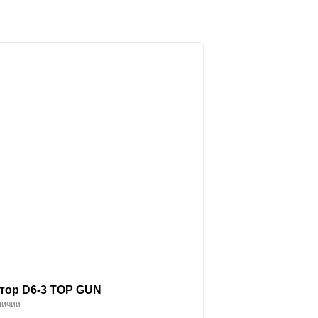
тор D6-3 TOP GUN
личии