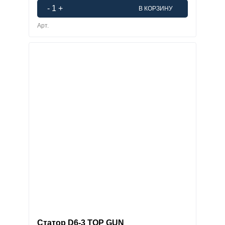
-
1
+
В КОРЗИНУ
Арт.
Статор D6-3 TOP GUN