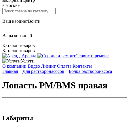
малярный центр
в москве
Ваш кабинет
Войти
Ваша корзина
0
Каталог товаров
Каталог товаров
Аренда
Сервис и ремонт
Услуги
О компании
Видео
Лизинг
Оплата
Контакты
Главная
–
Для растворонасосов
–
Бочка растворонасоса
Лопасть РМ/BMS правая
Габариты